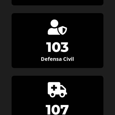

103
Defensa Civil

107