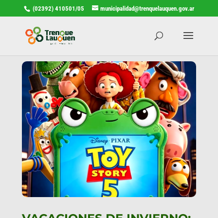
(02392) 410501/05
municipalidad@trenquelauquen.gov.ar