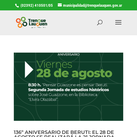
(02392) 410501/05
municipalidad@trenquelauquen.gov.ar
136º ANIVERSARIO DE BERUTI: EL 28 DE