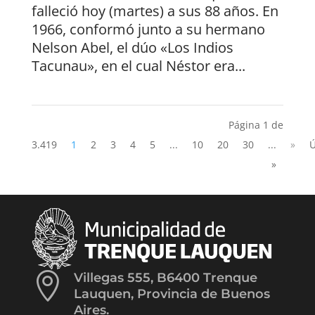
falleció hoy (martes) a sus 88 años. En
1966, conformó junto a su hermano
Nelson Abel, el dúo «Los Indios
Tacunau», en el cual Néstor era...
Página 1 de
3.419
1
2
3
4
5
...
10
20
30
...
»
Ú
»

Villegas 555, B6400 Trenque
Lauquen, Provincia de Buenos
Aires.