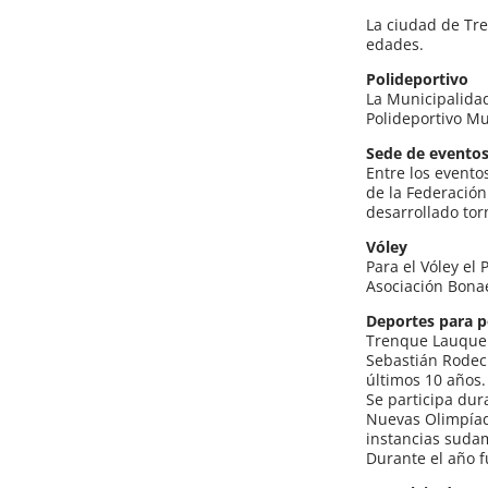
La ciudad de Tre
edades.
Polideportivo
La Municipalidad
Polideportivo Mu
Sede de evento
Entre los evento
de la Federación
desarrollado tor
Vóley
Para el Vóley el
Asociación Bonae
Deportes para p
Trenque Lauquen 
Sebastián Rodeck
últimos 10 años.
Se participa dur
Nuevas Olimpíada
instancias suda
Durante el año f