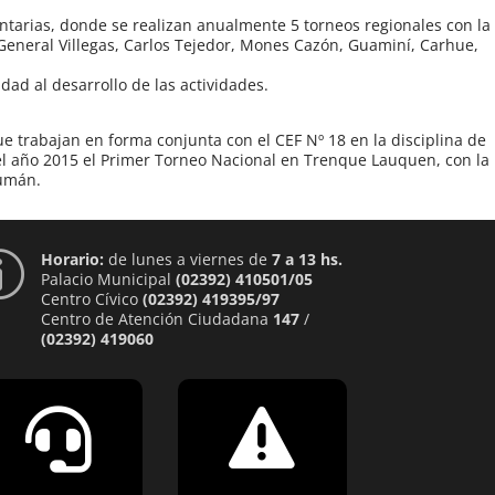
ntarias, donde se realizan anualmente 5 torneos regionales con la
eneral Villegas, Carlos Tejedor, Mones Cazón, Guaminí, Carhue,
ad al desarrollo de las actividades.
trabajan en forma conjunta con el CEF Nº 18 en la disciplina de
 el año 2015 el Primer Torneo Nacional en Trenque Lauquen, con la
cumán.
Horario:
de lunes a viernes de
7 a 13 hs.
p
Palacio Municipal
(02392) 410501/05
Centro Cívico
(02392) 419395/97
Centro de Atención Ciudadana
147
/
(02392) 419060

