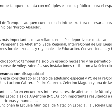
nque Lauquen cuenta con múltiples espacios públicos para el espar
 de Trenque Lauquen cuenta con la infraestructura necesaria para 
nicipal “Poroto Abásolo”.
s
s más importantes desarrollados en el Polideportivo se destacan el
 Pampeana de Atletismo, Sede Regional, Interregional de Los Jueg
neos locales, zonales y regionales de Educación, Convencionales y 
 Polideportivo también ha sido un espacio necesario y ha permitido 
rense de Vóley. Además, sus instalaciones recibieron a la Selecció
ersonas con discapacidad
está considerado el centro de atletismo especial y PC de la región,
er, Luciano Cabrera, Pedro Cabrera, Ceferino Maguna y una de las
ante el año en encuentros inter escolares, de atletismo, de fútbol
s Especiales de Argentina (NOEA), con importantes resultados a niv
mericanas y mundiales.
uncionan la Escuela Municipal de Natación Especial, la Escuela Esp