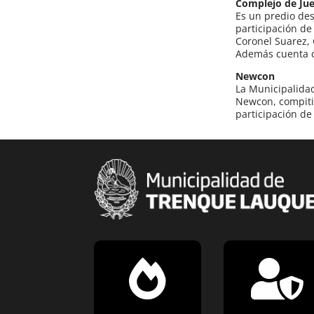
Complejo de Jue
Es un predio des
participación de
Coronel Suarez, 
Además cuenta co
Newcon
La Municipalida
Newcon, compitie
participación d

