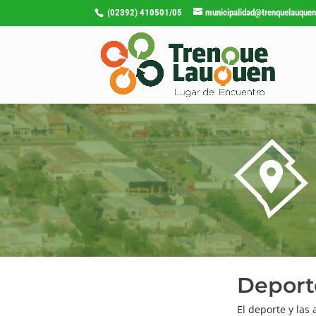
(02392) 410501/05
municipalidad@trenquelauquen
Deport
El deporte y las