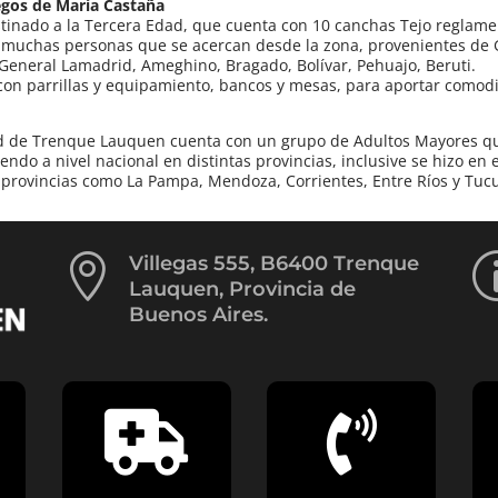
gos de María Castaña
tinado a la Tercera Edad, que cuenta con 10 canchas Tejo reglame
 muchas personas que se acercan desde la zona, provenientes de G
General Lamadrid, Ameghino, Bragado, Bolívar, Pehuajo, Beruti.
n parrillas y equipamiento, bancos y mesas, para aportar comodid
d de Trenque Lauquen cuenta con un grupo de Adultos Mayores que 
ndo a nivel nacional en distintas provincias, inclusive se hizo en
e provincias como La Pampa, Mendoza, Corrientes, Entre Ríos y Tu

Villegas 555, B6400 Trenque
Lauquen, Provincia de
Buenos Aires.

