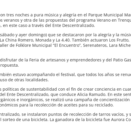
con tres noches a pura música y alegría en el Parque Municipal Mar
 los veranos y otra de las propuestas del programa Verano en Trenq
en este caso a través del Ente Descentralizado.
 sábado y ayer domingo) que se destacaron por la alegría y la músi
mo La China Romero, Monada y La 4.40. También actuaron Los Frutto,
aller de Folklore Municipal “El Encuentro”, Serenateros, Lara Michel
disfrutar de la Feria de artesanos y emprendedores y del Patio Ga
propuesta.
ambién estuvo acompañando el festival, que todos los años se renu
luso de otras localidades.
políticas de sustentabilidad con el fin de crear conciencia en cua
 del Ente Descentralizado, que conduce Alicia Ramudo. En este sen
gánicos e inorgánicos, se realizó una campaña de concientización 
tronómicos para la recolección de aceites para su reciclado.
alizado, se instalaron puntos de recolección de tarros vacíos, y 
l sorteo de una bicicleta. La ganadora de la bicicleta fue Aurora C