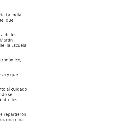
ía La India
ue, que
ca de los
 Martín
le, la Escuela
stronómico,
eva y que
nto al cuidado
tido se
entre los
se repartieron
ora, una niña