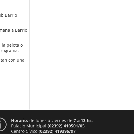
ub Barrio
.
emana a Barrio
 la pelota o
 programa.
entan con una
Horario:
de lunes a viernes de
7 a 13 hs.
p
Palacio Municipal
(02392) 410501/05
Centro Cívico
(02392) 419395/97