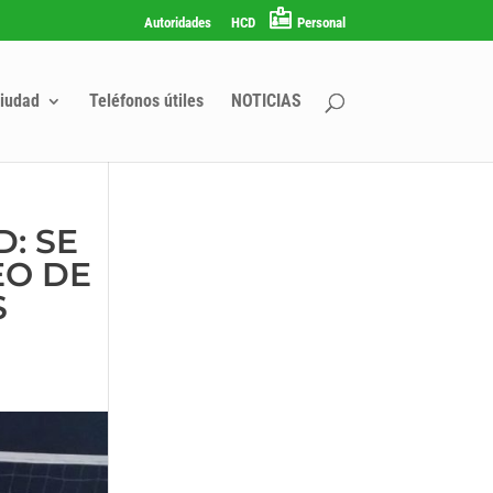
Autoridades
HCD
Personal
iudad
Teléfonos útiles
NOTICIAS
: SE
EO DE
S