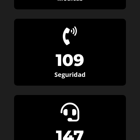

109
Seguridad

147