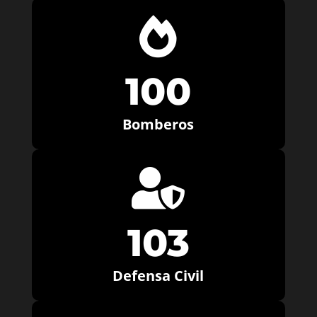

100
Bomberos

103
Defensa Civil