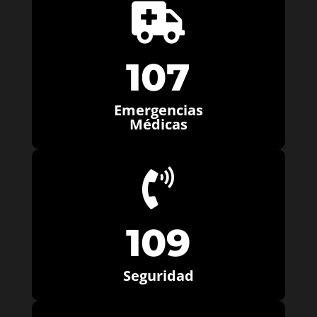

107
Emergencias
Médicas

109
Seguridad