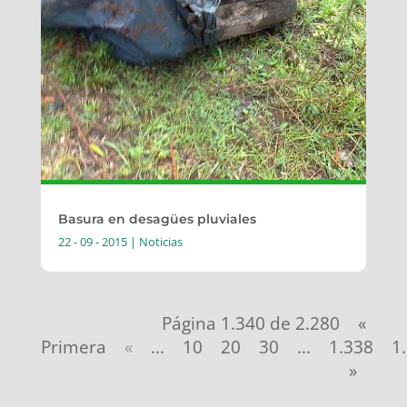
Basura en desagües pluviales
22 - 09 - 2015
|
Noticias
Página 1.340 de 2.280
«
Primera
«
...
10
20
30
...
1.338
1
»