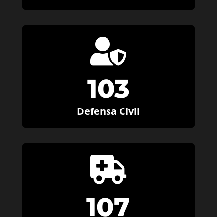

103
Defensa Civil

107