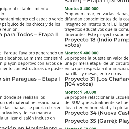
Saber) – Etapa I (131 voto
quipar al establecimiento
Monto: $ 400.000
io.
Proponen crear, en varias etapas
mantenimiento del espacio verde
difundan conocimientos de la co
y psíquico de los chicos y de los
integración intercultural. El lugar
e reunión.
trayectos educativos que la Com
a para Todos – Etapa II
itinerantes. Este proyecto supon
Proyecto 18 (Indio Pampa
votos)
del Parque Favaloro generando un
Monto: $ 400.000
os aledaños. La misma consistirá
Se propone la puesta en valor de
n playón deportivo con arcos de
una primera etapa- de un circuit
amiento con estructuras de postes
en lo que respecta a iluminación
parrillas y mesas, entre otros.
 sin Paraguas – Etapa I
Proyecto 31 (Los Chañar
(104 votos)
Monto: $ 50.000
n donde se realizan los
Se propone refaccionar la Escuel
ión del material necesario para
del SUM que actualmente se llue
 de las chapas, se podría ofrecer
lluvia tienen humedad y la pinta
Proyecto 34 (Nueva Casti
s privados y de esa manera
 utilizar el salón incluso en
Proyecto 35 (Garré): Pla
ucación en Movimiento –
Monto: $ 50.000