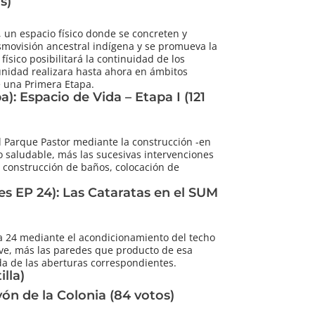
s)
, un espacio físico donde se concreten y
smovisión ancestral indígena y se promueva la
 físico posibilitará la continuidad de los
unidad realizara hasta ahora en ámbitos
e una Primera Etapa.
): Espacio de Vida – Etapa I (121
l Parque Pastor mediante la construcción -en
o saludable, más las sucesivas intervenciones
, construcción de baños, colocación de
es EP 24): Las Cataratas en el SUM
a 24 mediante el acondicionamiento del techo
ve, más las paredes que producto de esa
da de las aberturas correspondientes.
lla)
yón de la Colonia (84 votos)