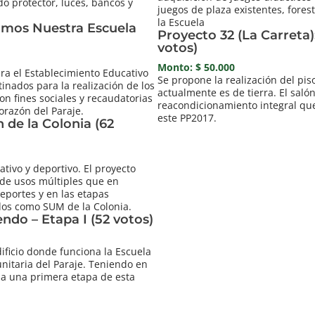
do protector, luces, bancos y
juegos de plaza existentes, forest
la Escuela
amos Nuestra Escuela
Proyecto 32 (La Carreta)
votos)
Monto: $ 50.000
ra el Establecimiento Educativo
Se propone la realización del pi
tinados para la realización de los
actualmente es de tierra. El salón
n fines sociales y recaudatorias
reacondicionamiento integral que
orazón del Paraje.
este PP2017.
n de la Colonia (62
tivo y deportivo. El proyecto
 de usos múltiples que en
eportes y en las etapas
ados como SUM de la Colonia.
endo – Etapa I (52 votos)
ificio donde funciona la Escuela
nitaria del Paraje. Teniendo en
la una primera etapa de esta