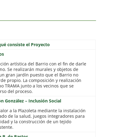
qué consiste el Proyecto
os
ión artística del Barrio con el fin de darle
rno. Se realizarán murales y objetos de
un gran jardín puesto que el Barrio no
de propio. La composición y realización
upo TRAMA junto a los vecinos que se
rso del proceso.
ón González – Inclusión Social
lor a la Plazoleta mediante la instalación
ado de la salud, juegos integradores para
dad y la construcción de un tejido
stente.
a B. de Pastor