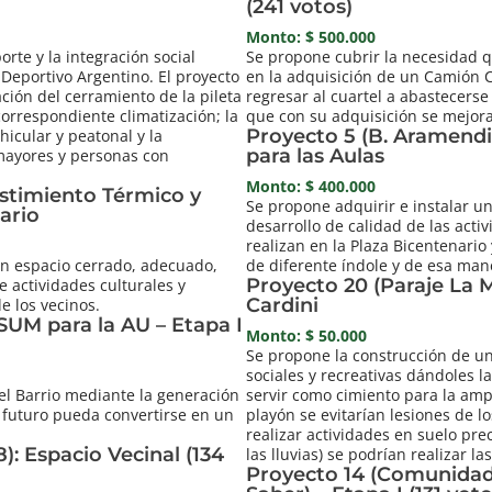
(241 votos)
Monto: $ 500.000
orte y la integración social
Se propone cubrir la necesidad q
 Deportivo Argentino. El proyecto
en la adquisición de un Camión C
ción del cerramiento de la pileta
regresar al cuartel a abastecers
 correspondiente climatización; la
que con su adquisición se mejorar
Proyecto 5 (B. Aramendi
hicular y peatonal y la
para las Aulas
 mayores y personas con
Monto: $ 400.000
estimiento Térmico y
Se propone adquirir e instalar un
ario
desarrollo de calidad de las acti
realizan en la Plaza Bicentenario
un espacio cerrado, adecuado,
de diferente índole y de esa mane
Proyecto 20 (Paraje La 
e actividades culturales y
Cardini
de los vecinos.
SUM para la AU – Etapa I
Monto: $ 50.000
Se propone la construcción de un
sociales y recreativas dándoles l
el Barrio mediante la generación
servir como cimiento para la ampl
 futuro pueda convertirse en un
playón se evitarían lesiones de l
realizar actividades en suelo pre
): Espacio Vecinal (134
las lluvias) se podrían realizar l
Proyecto 14 (Comunidad