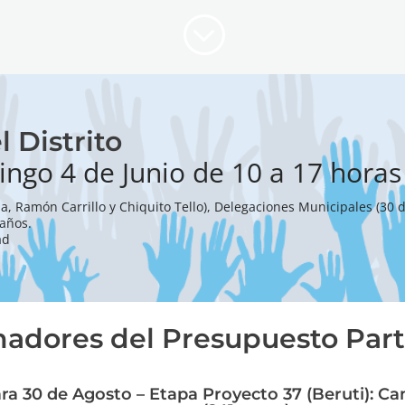
;
l Distrito
ingo 4 de Junio de 10 a 17 horas
 Ramón Carrillo y Chiquito Tello), Delegaciones Municipales (30 de
 años.
ad
nadores del Presupuesto Part
ara 30 de Agosto – Etapa
Proyecto 37 (Beruti): C