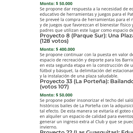
Monto: $ 50.000
Se propone dar respuesta a la necesidad de e
educativo de herramientas y juegos para el Pat
Se preveé la compra de herramientas para el 
y de juegos que favorezcan el bienestar físico 
padres que utilizan este lugar como espacio d
Proyecto 8 (Parque Sur): Una Plaz
(128 votos)
Monto: $ 400.000
Se propone continuar con la puesta en valor 
espacio de recreación y deporte para los Barri
en esta segunda etapa en la construcción de u
fútbol y básquet, la delimitación del estacion
y la instalación de una plaza saludable.
Proyecto 33 (La Porteña): Bailando
(votos 107)
Monto: $ 50.000
Se propone poder insonorizar el techo del saló
históricos bailes de La Porteña con la adquisic
tal efecto. De esta manera se evitaría el goteo
en alquiler un espacio de calidad para evento
generar un ingreso extra al Club y que se pueda
invierno.
Proyecto 22 (Las Guasquitas): Ed