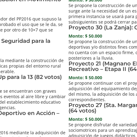
Se propone la construcción de un 
surge ante la necesidad de un es
primera instancia se usará para 
ador del PP2016 que supuso la
subsiguientes se podrá cerrar pa
probado el uso que se le da, se
Proyecto 30 (La Zanja): 
te por otro de 10×7 que se
Monto: $ 50.000
 Seguridad para la
Se propone la construcción de un
deportivas y/o distintos fines c
no cuenta con un espacio firme, 
posteriores a la lluvia.
la mediante la construcción de
Proyecto 21 (Magnano EP
icas propias del entorno rural
Recreativo – Etapa II (64
nerable.
p para la 13 (82 votos)
Monto: $ 50.000
Se propone continuar con el pro
adquisición del equipamiento dep
e se encuentran con graves
del mismo, la adquisición de los 
s eventos al aire libre y cambiar
correspondientes.
 del establecimiento educativo
Proyecto 27 (Sta. Margar
gencias.
(64 votos)
 Deportivo en Acción –
Monto: $ 50.000
Se propone disfrutar de variedad
sociomotrices para un aprendiza
2016 mediante la adquisición de
adquisición de juegos didácticos 