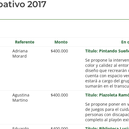
pativo 2017
Referente
Monto
En 
Adriana
$400.000
Título: Pintando Sueñ
Morard
Se propone la intervenc
color y calidez al ento
diseño que recrearán 
cuenta con espacio ver
estará a cargo del gr
sumarán en el transcu
Agustina
$400.000
Título: Plazoleta Ram
Martino
Se propone poner en va
de juegos para el cuid
personas con discapaci
completo al playón exi
Eduardo
$400.000
Título: Biblioteca Lucí