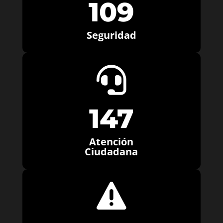
109
Seguridad

147
Atención
Ciudadana
