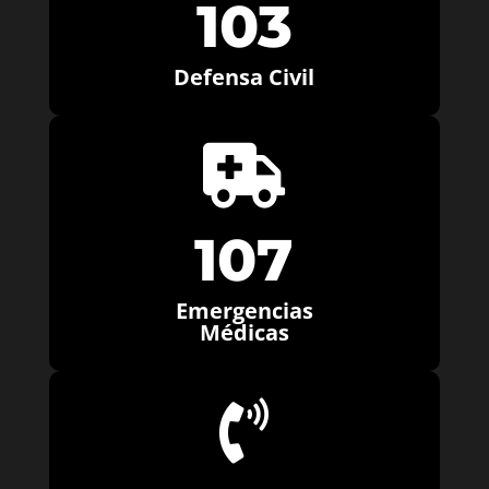
103
Defensa Civil

107
Emergencias
Médicas
