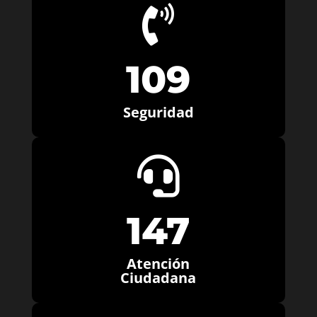

109
Seguridad

147
Atención
Ciudadana