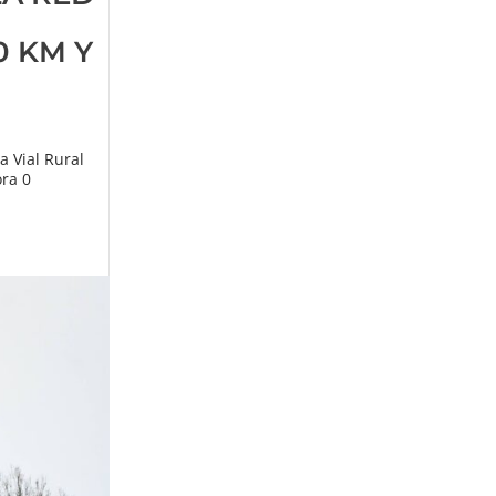
0 KM Y
a Vial Rural
ora 0