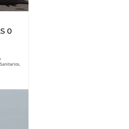
S 0
y
Sanitarios,