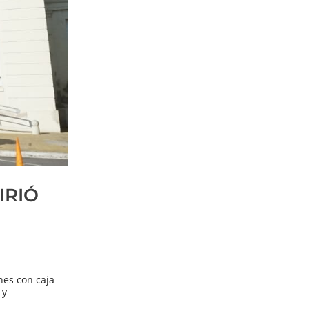
IRIÓ
nes con caja
 y