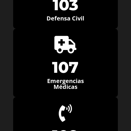
103
Defensa Civil

107
Emergencias
Médicas
