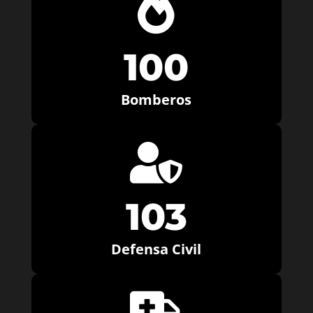

100
Bomberos

103
Defensa Civil
