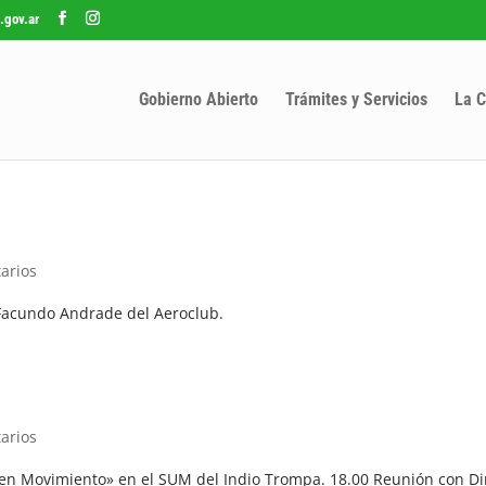
.gov.ar
Gobierno Abierto
Trámites y Servicios
La C
arios
 Facundo Andrade del Aeroclub.
arios
en Movimiento» en el SUM del Indio Trompa. 18.00 Reunión con Di