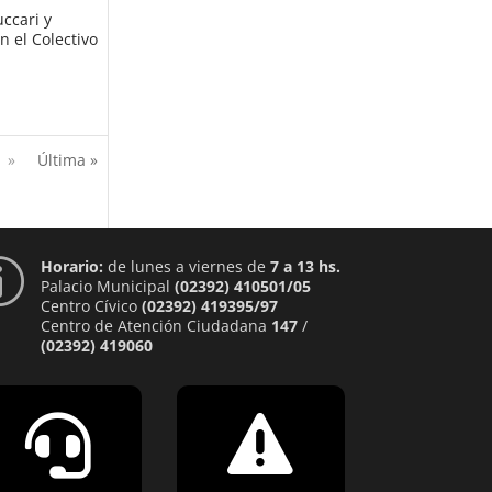
ccari y
n el Colectivo
»
Última »
Horario:
de lunes a viernes de
7 a 13 hs.
p
Palacio Municipal
(02392) 410501/05
Centro Cívico
(02392) 419395/97
Centro de Atención Ciudadana
147
/
(02392) 419060

