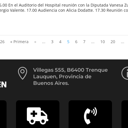
.00 En el Auditorio del Hospital reunión con la Diputada Vanesa Zu
gio Valente. 17.00 Audiencia con Alicia Dodatte. 17.30 Reunión co
 26
« Primera
«
...
3
4
5
6
7
...
10
20
...

Villegas 555, B6400 Trenque
Lauquen, Provincia de
Buenos Aires.

