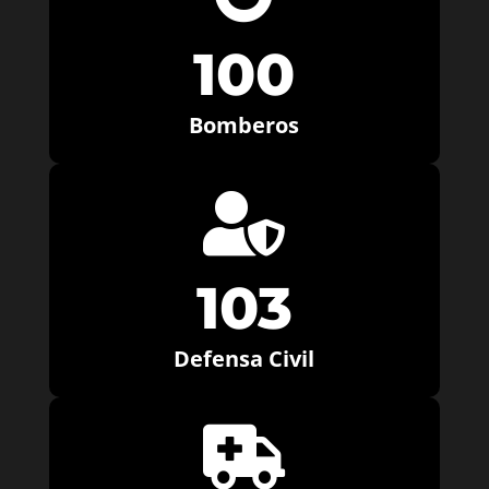
100
Bomberos

103
Defensa Civil
