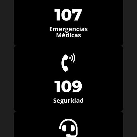
107
Emergencias
Médicas

109
Seguridad
