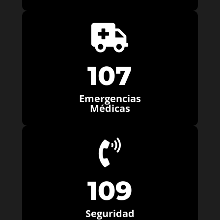

107
Emergencias
Médicas

109
Seguridad