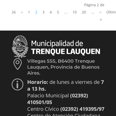
Página 2 de
26
«
1
2
3
4
5
...
10
20
...
»
Últim
»

Villegas 555, B6400 Trenque
Lauquen, Provincia de Buenos
Aires.
Horario:
de lunes a viernes de
7
p
a 13 hs.
Palacio Municipal
(02392)
410501/05
Centro Cívico
(02392) 419395/97
Centro de Atención Ciudadana