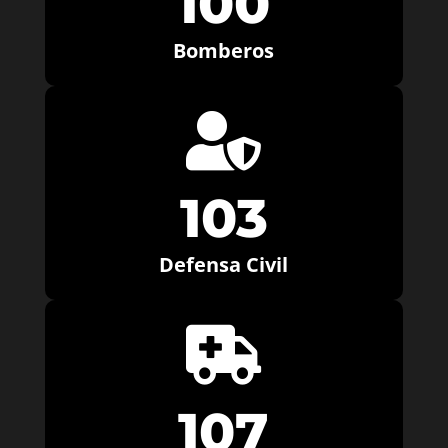
100
Bomberos

103
Defensa Civil

107