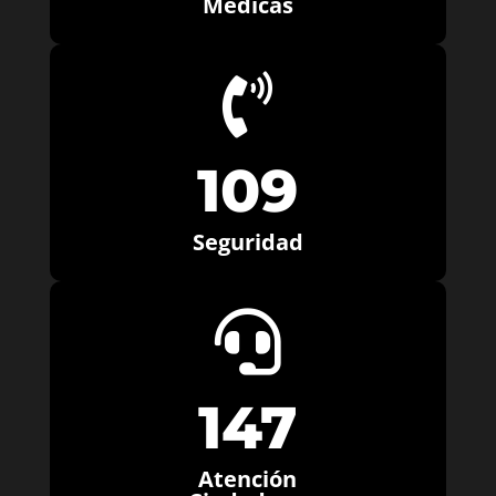
Médicas

109
Seguridad

147
Atención