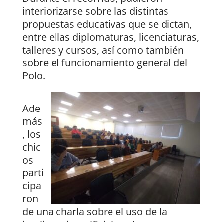
interiorizarse sobre las distintas
propuestas educativas que se dictan,
entre ellas diplomaturas, licenciaturas,
talleres y cursos, así como también
sobre el funcionamiento general del
Polo.
Ade
más
, los
chic
os
parti
cipa
ron
de una charla sobre el uso de la