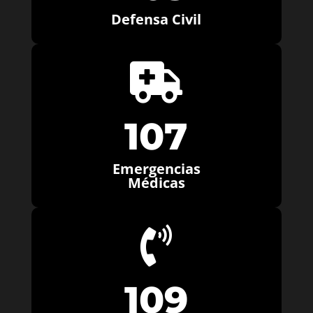
Defensa Civil

107
Emergencias
Médicas

109