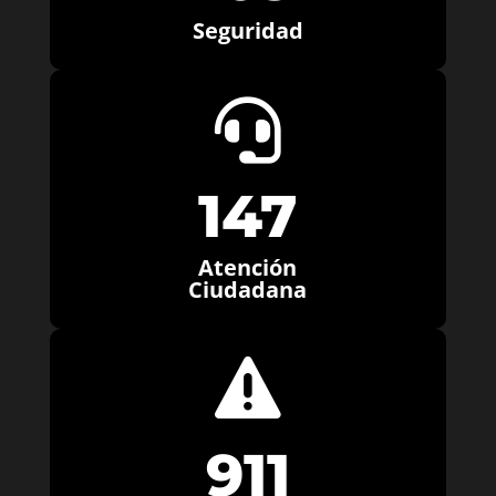
Seguridad

147
Atención
Ciudadana

911