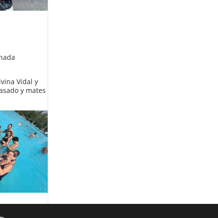
rnada
vina Vidal y
n asado y mates