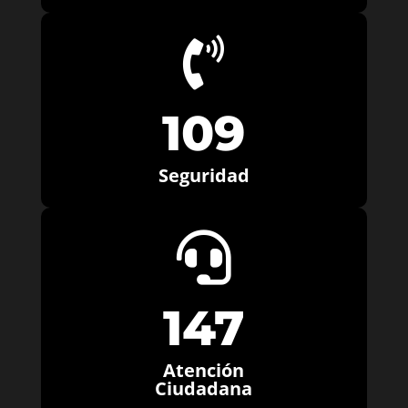

109
Seguridad

147
Atención
Ciudadana