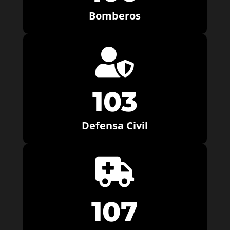
Bomberos

103
Defensa Civil

107