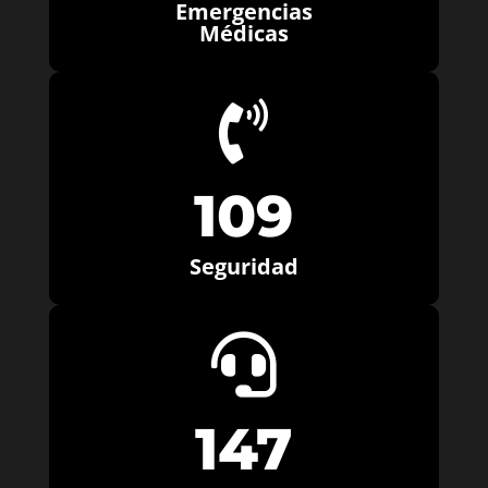
Emergencias
Médicas

109
Seguridad

147