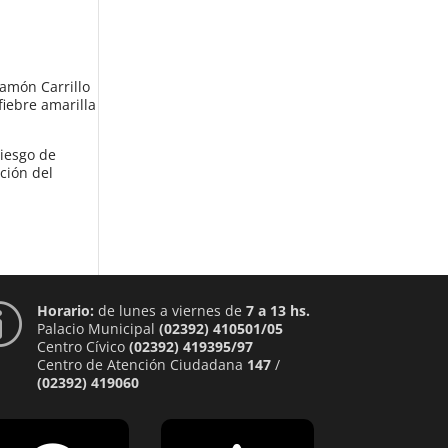
Ramón Carrillo
fiebre amarilla
riesgo de
ción del
Horario:
de lunes a viernes de
7 a 13 hs.
p
Palacio Municipal
(02392) 410501/05
Centro Cívico
(02392) 419395/97
Centro de Atención Ciudadana
147
/
(02392) 419060