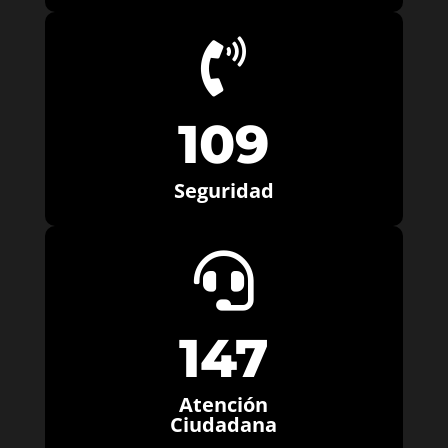

109
Seguridad

147
Atención
Ciudadana