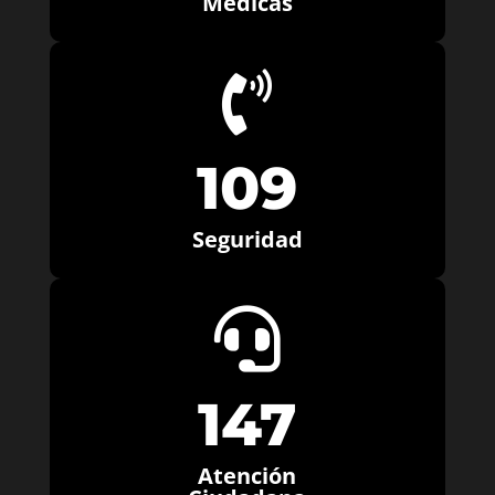
Médicas

109
Seguridad

147
Atención