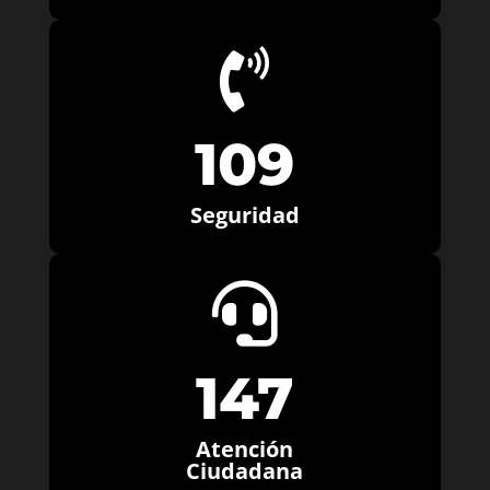

109
Seguridad

147
Atención
Ciudadana