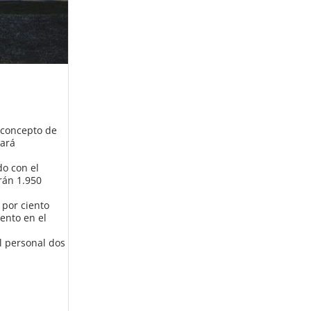
 concepto de
tará
do con el
rán 1.950
 por ciento
ento en el
l personal dos