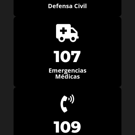
Defensa Civil

107
Emergencias
Médicas

109