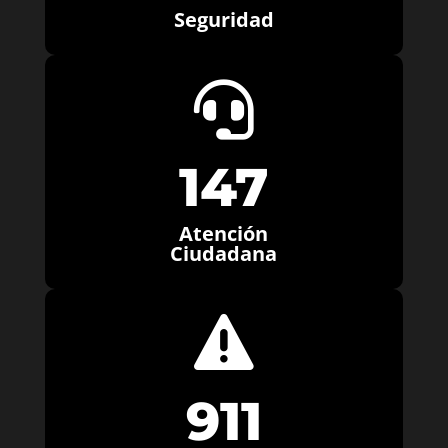
Seguridad

147
Atención
Ciudadana

911