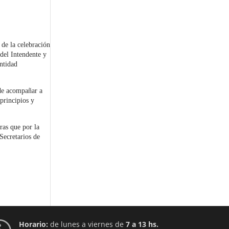
de la celebración
 del Intendente y
entidad
 de acompañar a
principios y
ras que por la
Secretarios de
Horario:
de lunes a viernes de
7 a 13 hs.