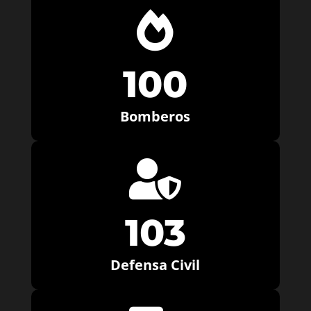

100
Bomberos

103
Defensa Civil