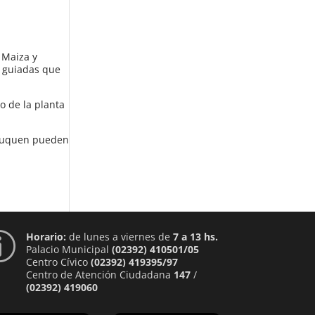
 Maiza y
s guiadas que
o de la planta
 Lauquen pueden
Horario:
de lunes a viernes de
7 a 13 hs.
p
Palacio Municipal
(02392) 410501/05
Centro Cívico
(02392) 419395/97
Centro de Atención Ciudadana
147
/
(02392) 419060