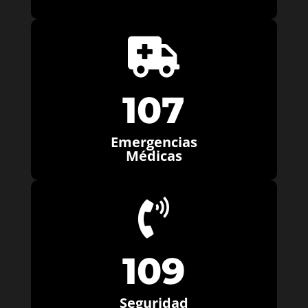

107
Emergencias
Médicas

109
Seguridad