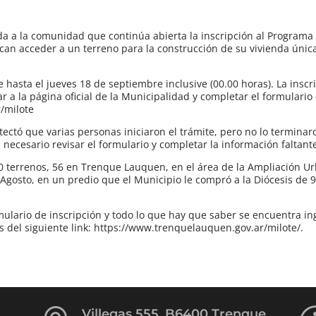
 a la comunidad que continúa abierta la inscripción al Programa
can acceder a un terreno para la construcción de su vivienda únic
e hasta el jueves 18 de septiembre inclusive (00.00 horas). La insc
ar a la página oficial de la Municipalidad y completar el formulario
/milote
ectó que varias personas iniciaron el trámite, pero no lo terminar
necesario revisar el formulario y completar la información faltant
90 terrenos, 56 en Trenque Lauquen, en el área de la Ampliación U
Agosto, en un predio que el Municipio le compró a la Diócesis de 9 
rmulario de inscripción y todo lo que hay que saber se encuentra in
és del siguiente link: https://www.trenquelauquen.gov.ar/milote/.
Villegas 555, B6400 Trenque