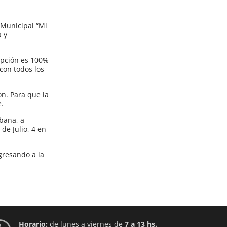
 Municipal “Mi
a y
ripción es 100%
 con todos los
on. Para que la
e.
rbana, a
de Julio, 4 en
gresando a la
Horario:
de lunes a viernes de
7 a 13 hs.