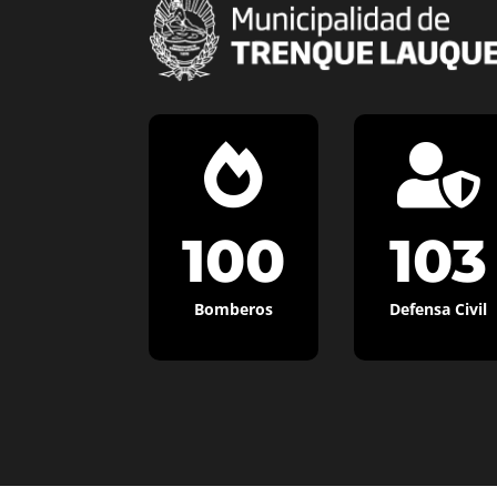


100
103
Bomberos
Defensa Civil