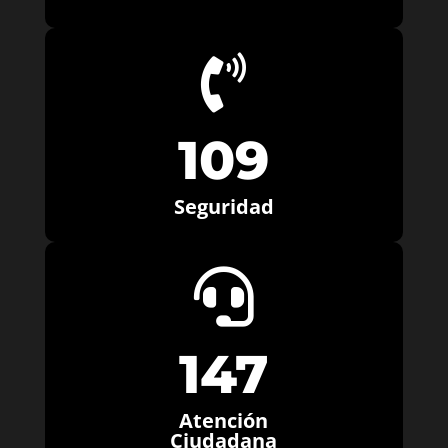

109
Seguridad

147
Atención
Ciudadana