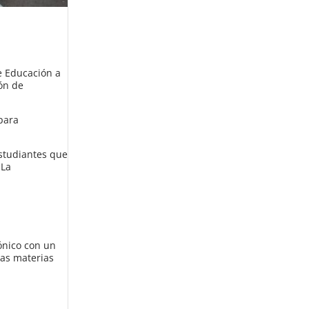
e Educación a
ión de
para
estudiantes que
 La
rónico con un
las materias