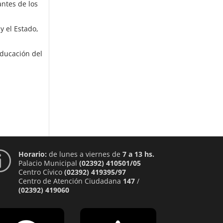
antes de los
y el Estado,
Educación del
Horario:
de lunes a viernes de
7 a 13 hs.
p
Palacio Municipal
(02392) 410501/05
Centro Cívico
(02392) 419395/97
Centro de Atención Ciudadana
147
/
(02392) 419060