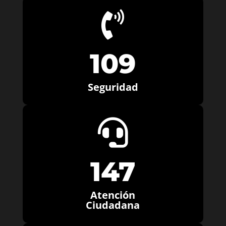

109
Seguridad

147
Atención
Ciudadana