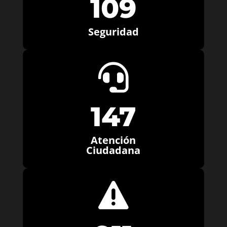
109
Seguridad

147
Atención
Ciudadana
