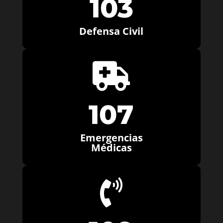
103
Defensa Civil

107
Emergencias
Médicas
