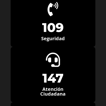

109
Seguridad

147
Atención
Ciudadana