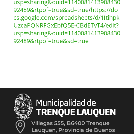
usp=sharing&ouid=1140081413908430
92489&rtpof=true&sd=true
/
https://do
cs.google.com/spreadsheets/d/1Itihpk
UzcaPQNRFGxEbfQ5E-CBdETvT4/edit?
usp=sharing&ouid=1140081413908430
92489&rtpof=true&sd=true

Villegas 555, B6400 Trenque
Lauquen, Provincia de Buenos