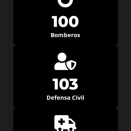
100
Bomberos

103
Defensa Civil
