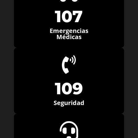
107
Emergencias
Médicas

109
Seguridad
