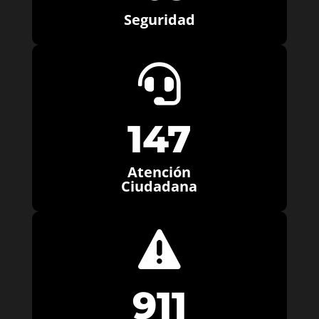
Seguridad

147
Atención
Ciudadana

911