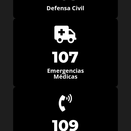
Defensa Civil

107
Emergencias
Médicas

109