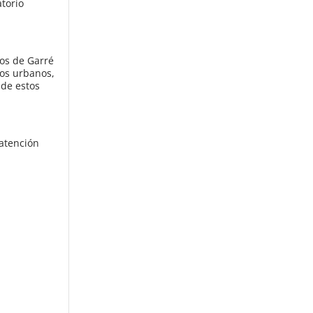
torio
nos de Garré
dos urbanos,
 de estos
 atención