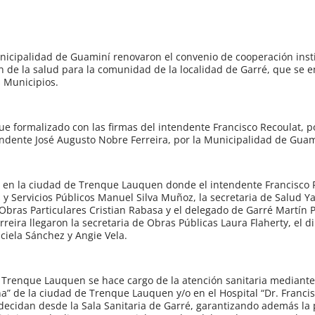
icipalidad de Guaminí renovaron el convenio de cooperación insti
ión de la salud para la comunidad de la localidad de Garré, que se 
 Municipios.
fue formalizado con las firmas del intendente Francisco Recoulat, p
ndente José Augusto Nobre Ferreira, por la Municipalidad de Guam
 9) en la ciudad de Trenque Lauquen donde el intendente Francisco 
y Servicios Públicos Manuel Silva Muñoz, la secretaria de Salud Ya
Obras Particulares Cristian Rabasa y el delegado de Garré Martín 
reira llegaron la secretaria de Obras Públicas Laura Flaherty, el d
ciela Sánchez y Angie Vela.
 Trenque Lauquen se hace cargo de la atención sanitaria mediante 
ana” de la ciudad de Trenque Lauquen y/o en el Hospital “Dr. Franci
 decidan desde la Sala Sanitaria de Garré, garantizando además la 