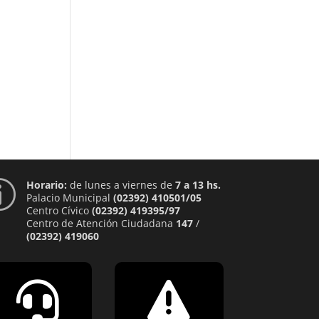
Horario:
de lunes a viernes de
7 a 13 hs.
p
Palacio Municipal
(02392) 410501/05
Centro Cívico
(02392) 419395/97
Centro de Atención Ciudadana
147
/
(02392) 419060

