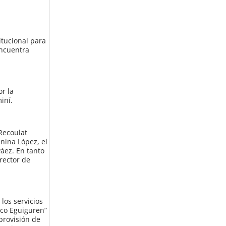
tucional para
encuentra
or la
iní.
Recoulat
nina López, el
Páez. En tanto
irector de
los servicios
sco Eguiguren”
provisión de