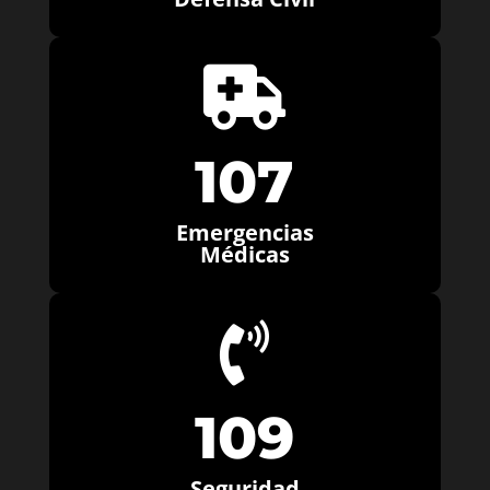

107
Emergencias
Médicas

109
Seguridad