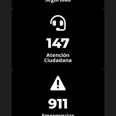

147
Atención
Ciudadana

911
Emergencias