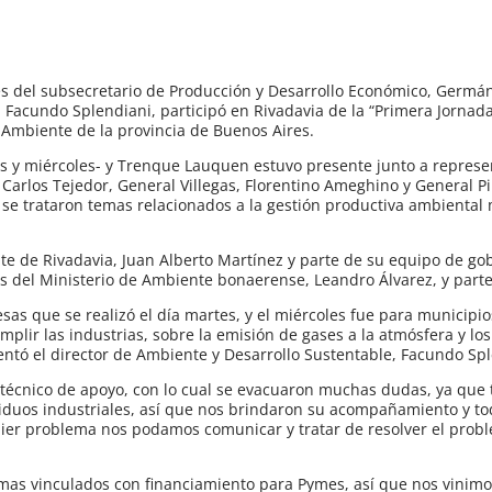
s del subsecretario de Producción y Desarrollo Económico, Germán
 Facundo Splendiani, participó en Rivadavia de la “Primera Jornad
e Ambiente de la provincia de Buenos Aires.
tes y miércoles- y Trenque Lauquen estuvo presente junto a represe
, Carlos Tejedor, General Villegas, Florentino Ameghino y General Pi
 se trataron temas relacionados a la gestión productiva ambiental
e de Rivadavia, Juan Alberto Martínez y parte de su equipo de gob
as del Ministerio de Ambiente bonaerense, Leandro Álvarez, y part
s que se realizó el día martes, y el miércoles fue para municipios
ir las industrias, sobre la emisión de gases a la atmósfera y los 
entó el director de Ambiente y Desarrollo Sustentable, Facundo Spl
 técnico de apoyo, con lo cual se evacuaron muchas dudas, ya que
iduos industriales, así que nos brindaron su acompañamiento y to
ier problema nos podamos comunicar y tratar de resolver el prob
as vinculados con financiamiento para Pymes, así que nos vinimo