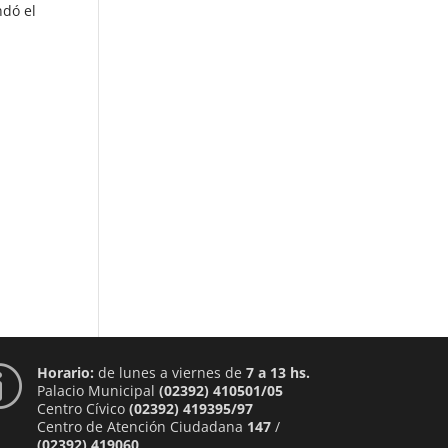
ndó el
Horario:
de lunes a viernes de
7 a 13 hs.
p
Palacio Municipal
(02392) 410501/05
Centro Cívico
(02392) 419395/97
Centro de Atención Ciudadana
147
/
(02392) 419060