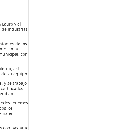
 Lauro y el
a de Industrias
ntantes de los
nto. En la
 municipal, con
ierno, así
e de su equipo.
, y se trabajó
certificados
endiani.
 todos tenemos
dos los
lema en
s con bastante