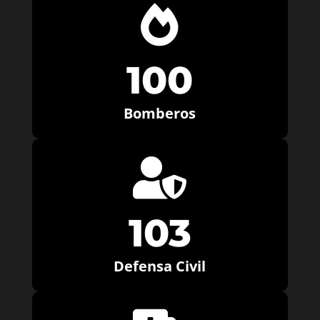

100
Bomberos

103
Defensa Civil