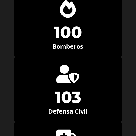

100
Bomberos

103
Defensa Civil