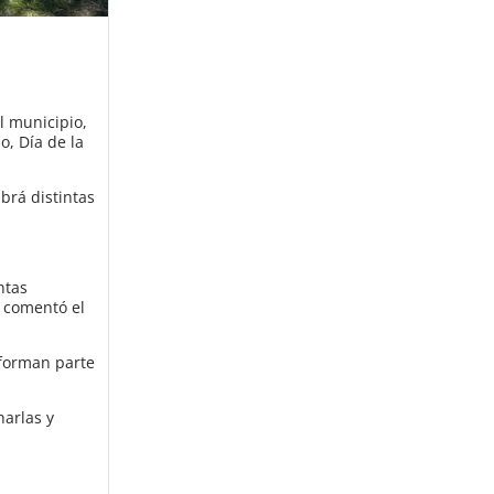
l municipio,
o, Día de la
brá distintas
ntas
, comentó el
 forman parte
harlas y