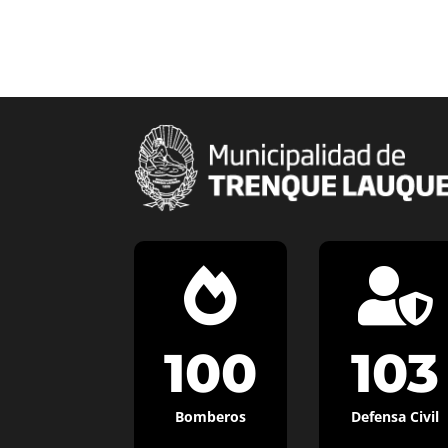


100
103
Bomberos
Defensa Civil